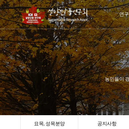
연구
농민들이 경
묘목, 성목분양
공지사항