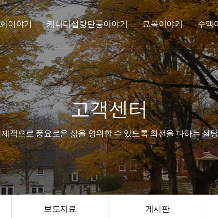
회이야기
캐나다설탕단풍이야기
묘목이야기
수액
고객센터
제적으로 풍요로운 삶을 영위할 수 있도록 최선을 다하는 
보도자료
게시판