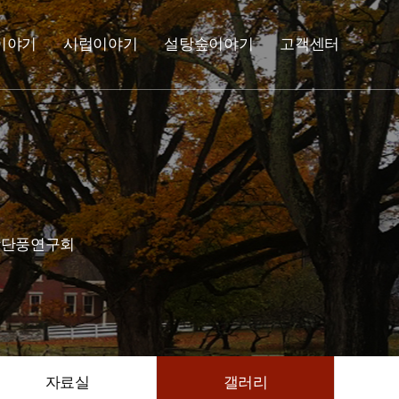
이야기
시럽이야기
설탕숲이야기
고객센터
설탕단풍연구회
자료실
갤러리