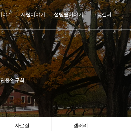
이야기
시럽이야기
설탕숲이야기
고객센터
설탕단풍연구회
자료실
갤러리