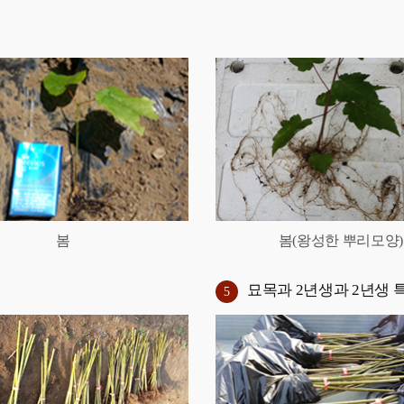
봄
봄(왕성한 뿌리모양)
묘목과 2년생과 2년생 
5