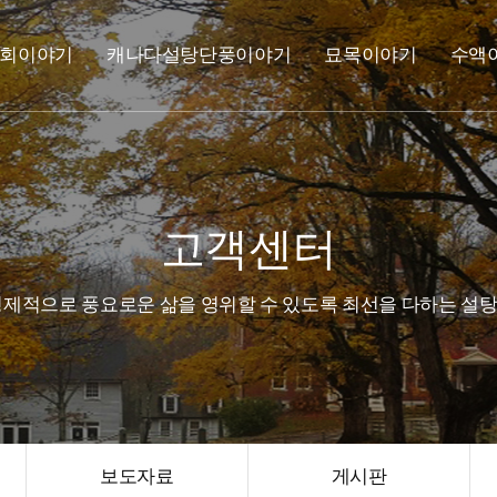
회이야기
캐나다설탕단풍이야기
묘목이야기
수액
고객센터
제적으로 풍요로운 삶을 영위할 수 있도록 최선을 다하는 
보도자료
게시판