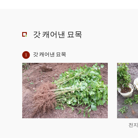
갓 캐어낸 묘목
갓 캐어낸 묘목
1
전지