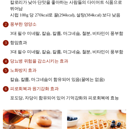
칼로리가 낮아 단맛을 좋아하는 사람들의 다이어트 식품으로
뛰어남
시럽 100g 당 270kcal로 꿀(294kcal), 설탕(384kcal) 보다 낮음
풍부한 영양소
2
3대 필수 미네랄, 칼슘, 칼륨, 마그네슘, 철분, 비타민이 풍부함
항암효과
3
3대 필수 미네랄, 칼슘, 칼륨, 마그네슘, 철분, 비타민이 풍부함
당뇨병 위험을 감소시키는 효과
4
노화방지 효과
5
칼슘, 칼륨, 마그네슘이 함유되어 있음(꿀에는 없음)
피로회복과 원기강화 효과
6
포도당, 자당이 함유되어 있어 기억강화와 피로회복에 효능